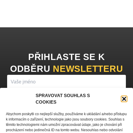
PŘIHLASTE SE K
ODBĚRU
NEWSLETTERU
SPRAVOVAT SOUHLAS S
COOKIES
PŘIHLÁSIT K ODBĚRU
Abychom poskytli co nejlepší služby, používáme k ukládání a/nebo přístupu
k informacím o zařízení, technologie jako jsou soubory cookies. Souhlas s
Vyplněním vašeho jména a e-mailu souhlasíte se
zpracováním
těmito technologiemi nám umožní zpracovávat údaje, jako je chování při
procházení nebo jedinečná ID na tomto webu. Nesouhlas nebo odvolání
osobních údajů
a zasíláním obchodních sdělení.