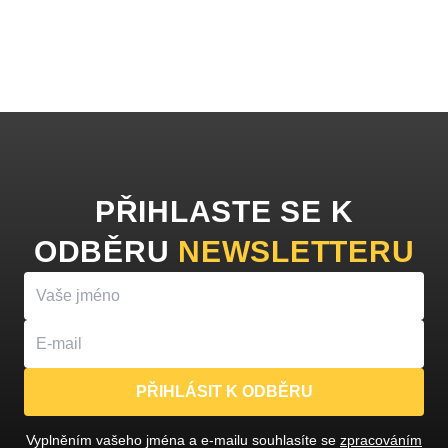
PŘIHLASTE SE K
ODBĚRU
NEWSLETTERU
PŘIHLÁSIT K ODBĚRU
Vyplněním vašeho jména a e-mailu souhlasíte se
zpracováním