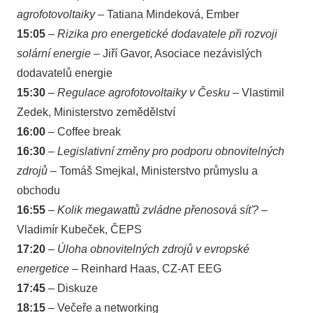
agrofotovoltaiky
– Tatiana Mindeková, Ember
15:05
–
Rizika pro energetické dodavatele při rozvoji
solární energie
– Jiří Gavor, Asociace nezávislých
dodavatelů energie
15:30
–
Regulace agrofotovoltaiky v Česku
– Vlastimil
Zedek, Ministerstvo zemědělství
16:00
– Coffee break
16:30
–
Legislativní změny pro podporu obnovitelných
zdrojů
– Tomáš Smejkal, Ministerstvo průmyslu a
obchodu
16:55
–
Kolik megawattů zvládne přenosová síť?
–
Vladimír Kubeček, ČEPS
17:20
–
Úloha obnovitelných zdrojů v evropské
energetice
– Reinhard Haas, CZ-AT EEG
17:45
– Diskuze
18:15
– Večeře a networking​