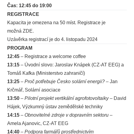
Čas: 12:45 do 19:00
REGISTRACE
Kapacita je omezena na 50 míst. Registrace je
možná
ZDE.
Uzávěrka registrací je do 4. listopadu 2024
PROGRAM
12:45
– Registrace a welcome coffee
13:15
– Úvodní slovo: Jaroslav Knápek (CZ-AT EEG) a
Tomáš Kafka (Ministerstvo zahraničí)
13:25
–
Proč potřebuje Česko solární energii?
– Jan
Krčmář, Solární asociace
13:50
–
Pilotní projekt vertikální agrofotovoltaiky
– David
Hájek, Výzkumný ústav zemědělské techniky
14:15
–
Obnovitelné zdroje v dopravním sektoru
–
Amela Ajanovic, CZ-AT EEG
14:40
–
Podpora farmářů prostřednictvím