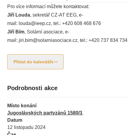
Pro více informací můžete kontaktovat:
Jiří Louda
, sekretář CZ-AT EEG, e-
mail:
louda@ieep.cz
, tel.: +420 608 468 676
Jiří Bím
, Solární asociace, e-
mail:
jiri.bim@solarniasociace.cz
, tel.: +420 737 834 734​
Přidat do kalendáře
Podrobnosti akce
Místo konání
Jugoslávských partyzánů 1580/3
Datum
12 listopadu 2024
Čas