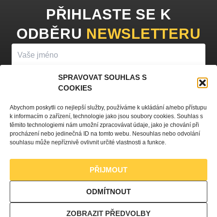
PŘIHLASTE SE K
ODBĚRU
NEWSLETTERU
SPRAVOVAT SOUHLAS S
COOKIES
PŘIHLÁSIT K ODBĚRU
Abychom poskytli co nejlepší služby, používáme k ukládání a/nebo přístupu
k informacím o zařízení, technologie jako jsou soubory cookies. Souhlas s
Vyplněním vašeho jména a e-mailu souhlasíte se
zpracováním
těmito technologiemi nám umožní zpracovávat údaje, jako je chování při
procházení nebo jedinečná ID na tomto webu. Nesouhlas nebo odvolání
osobních údajů
a zasíláním obchodních sdělení.
souhlasu může nepříznivě ovlivnit určité vlastnosti a funkce.
PŘIJMOUT
Zásady ochrany osobních údajů
ODMÍTNOUT
Nastavení souborů cookies
ZOBRAZIT PŘEDVOLBY