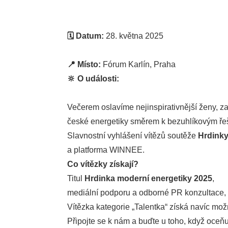
🗓 Datum:
28. května 2025
📍 Místo:
Fórum Karlín, Praha
🔆 O události:
Večerem oslavíme nejinspirativnější ženy, za 
české energetiky směrem k bezuhlíkovým ře
Slavnostní vyhlášení vítězů soutěže
Hrdinky
a platforma WINNEE.
Co vítězky získají?
Titul
Hrdinka moderní energetiky 2025
,
mediální podporu a odborné PR konzultace,
Vítězka kategorie „Talentka“ získá navíc mo
Připojte se k nám a buďte u toho, když oceň