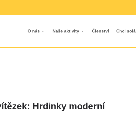
O nás
Naše aktivity
Členství
Chci solá
vítězek: Hrdinky moderní