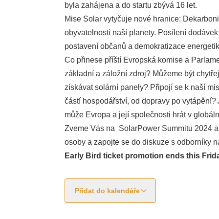
byla zahájena a do startu zbývá 16 let.
Mise Solar vytyčuje nové hranice: Dekarbon
obyvatelnosti naší planety. Posílení dodávek
postavení občanů a demokratizace energetik
Co přinese příští Evropská komise a Parlam
základní a záložní zdroj? Můžeme být chytře
získávat solární panely? Připojí se k naší mi
částí hospodářství, od dopravy po vytápění? 
může Evropa a její společnosti hrát v globál
Zveme Vás na SolarPower Summitu 2024 a p
osoby a zapojte se do diskuze s odborníky n
Early Bird ticket promotion ends this Fri
Přidat do kalendáře