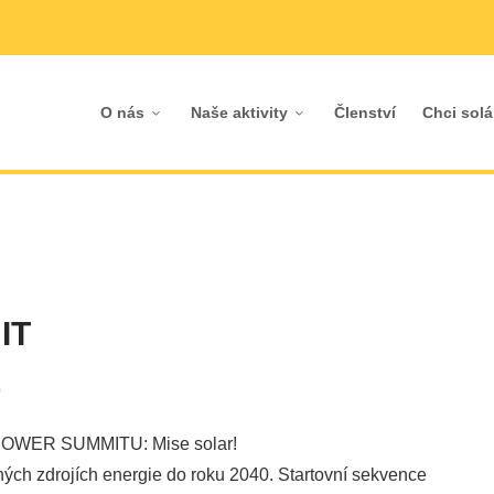
O nás
Naše aktivity
Členství
Chci solá
IT
0
WER SUMMITU: Mise solar!
ých zdrojích energie do roku 2040. Startovní sekvence