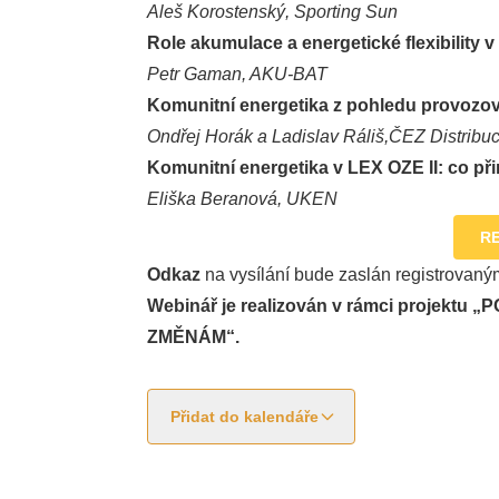
Aleš Korostenský, Sporting Sun
Role akumulace a energetické flexibility v
Petr Gaman, AKU-BAT
Komunitní energetika z pohledu provozova
Ondřej Horák a Ladislav Ráliš,ČEZ Distribu
Komunitní energetika v LEX OZE II: co při
Eliška Beranová, UKEN
R
Odkaz
na vysílání bude zaslán registrovan
Webinář je realizován v rámci projek
ZMĚNÁM“.
Přidat do kalendáře