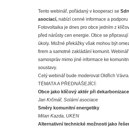
Tento webinář, pořádaný v kooperaci se
Sdru
asociací,
nabízí cenné informace a podporu v
Fotovoltaika je dnes pro obce jedním z klíč
před nárůsty cen energie. Obce se připravují 
úkoly. Možné překážky však mohou být omeze
firem a samotné zakládání komunit. Webinář 
samospráv mimo jiné informace ke komunitní 
soustavy.
Celý webinář bude moderovat Oldřich Vávra
TÉMATA A PŘEDNÁŠEJÍCÍ:
Obce jako klíčový aktér při dekarbonizac
Jan Krčmář, Solární asociace
Směry komunitní energetiky
Milan Kazda, UKEN
Alternativní technické možnosti jako řeše