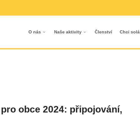
O nás
Naše aktivity
Členství
Chci solá
 pro obce 2024: připojování,