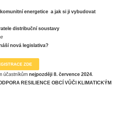
 komunitní energetice a jak si ji vybudovat
tele distribuční soustavy
ce
náší nová legislativa?
EGISTRACE ZDE
ým účastníkům
nejpozději 8. července 2024
.
tu „PODPORA RESILIENCE OBCÍ VŮČI KLIMATICKÝM