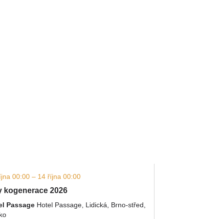
íjna 00:00 – 14 října 00:00
 kogenerace 2026
el Passage
Hotel Passage, Lidická, Brno-střed,
ko