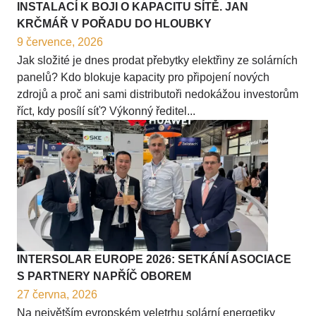
INSTALACÍ K BOJI O KAPACITU SÍTĚ. JAN
KRČMÁŘ V POŘADU DO HLOUBKY
9 července, 2026
Jak složité je dnes prodat přebytky elektřiny ze solárních
panelů? Kdo blokuje kapacity pro připojení nových
zdrojů a proč ani sami distributoři nedokážou investorům
říct, kdy posílí síť? Výkonný ředitel...
INTERSOLAR EUROPE 2026: SETKÁNÍ ASOCIACE
S PARTNERY NAPŘÍČ OBOREM
27 června, 2026
Na největším evropském veletrhu solární energetiky