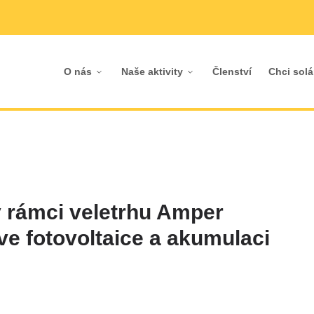
O nás
Naše aktivity
Členství
Chci solá
 rámci veletrhu Amper
ve fotovoltaice a akumulaci