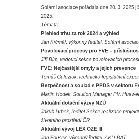
Solární asociace pořádala dne 20. 3. 2025 j
2025.
Témata:
Přehled trhu za rok 2024 a výhled
Jan Krčmář, výkonný ředitel, Solární asociac
Povolovací procesy pro FVE – příslušnos
Jiří Bím, vedoucí sekce povolovacích procesů
FVE: Nejčastější omyly a jejich prevence
Tomáš Galeziok, technicko-legislativní exper
Bezpečnost a soulad s PPDS v sektoru 
Martin Hodek, Solution Manager PV, Huawei 
Aktuální dotační výzvy NZÚ
Jakub Hrbek, ředitel Sekce realizace projektů
životního prostředí ČR
Aktuální vývoj LEX OZE III
Jan Fousek, výkonný ředitel, AKU-BAT