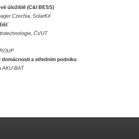
ové úložiště (C&I BESS)
ager Czechia, SolarKit
žišť
ktrotechnologie, ČVUT
 GROUP
ě v domácnosti a středním podniku
en AKU-BAT