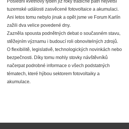
Poslední květnový týden již roky tradičně patří největší
tuzemské události zasvěcené fotovoltaice a akumulaci.
Ani letos tomu nebylo jinak a opět jsme ve Forum Karlín
zažili dva velice povedené dny.
Zazněla spousta podnětných debat o současném stavu,
stěžejním významu i budoucí roli obnovitelných zdrojů.
O flexibilitě, legislativě, technologických novinkách nebo
bezpečnosti. Díky tomu mohly stovky návštěvníků
načerpat podrobné informace o všech podstatných
tématech, které hýbou sektorem fotovoltaiky a
akumulace.