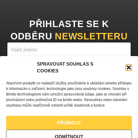
PŘIHLASTE SE K
ODBĚRU
NEWSLETTERU
SPRAVOVAT SOUHLAS S
COOKIES
PŘIHLÁSIT K ODBĚRU
Abychom poskytli co nejlepší služby, používáme k ukládání a/nebo přístupu
k informacím o zařízení, technologie jako jsou soubory cookies. Souhlas s
Vyplněním vašeho jména a e-mailu souhlasíte se
zpracováním
těmito technologiemi nám umožní zpracovávat údaje, jako je chování při
procházení nebo jedinečná ID na tomto webu. Nesouhlas nebo odvolání
osobních údajů
a zasíláním obchodních sdělení.
souhlasu může nepříznivě ovlivnit určité vlastnosti a funkce.
PŘIJMOUT
Zásady ochrany osobních údajů
ODMÍTNOUT