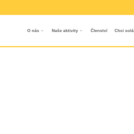
O nás
Naše aktivity
Členství
Chci solá