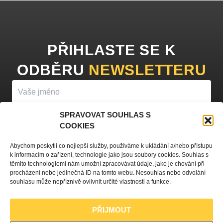
PŘIHLASTE SE K
ODBĚRU
NEWSLETTERU
SPRAVOVAT SOUHLAS S
COOKIES
PŘIHLÁSIT K ODBĚRU
Abychom poskytli co nejlepší služby, používáme k ukládání a/nebo přístupu
k informacím o zařízení, technologie jako jsou soubory cookies. Souhlas s
Vyplněním vašeho jména a e-mailu souhlasíte se
zpracováním
těmito technologiemi nám umožní zpracovávat údaje, jako je chování při
procházení nebo jedinečná ID na tomto webu. Nesouhlas nebo odvolání
osobních údajů
a zasíláním obchodních sdělení.
souhlasu může nepříznivě ovlivnit určité vlastnosti a funkce.
PŘIJMOUT