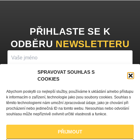
PŘIHLASTE SE K
ODBĚRU
NEWSLETTERU
SPRAVOVAT SOUHLAS S
COOKIES
PŘIHLÁSIT K ODBĚRU
Abychom poskytli co nejlepší služby, používáme k ukládání a/nebo přístupu
k informacím o zařízení, technologie jako jsou soubory cookies. Souhlas s
Vyplněním vašeho jména a e-mailu souhlasíte se
zpracováním
těmito technologiemi nám umožní zpracovávat údaje, jako je chování při
procházení nebo jedinečná ID na tomto webu. Nesouhlas nebo odvolání
osobních údajů
a zasíláním obchodních sdělení.
souhlasu může nepříznivě ovlivnit určité vlastnosti a funkce.
PŘIJMOUT