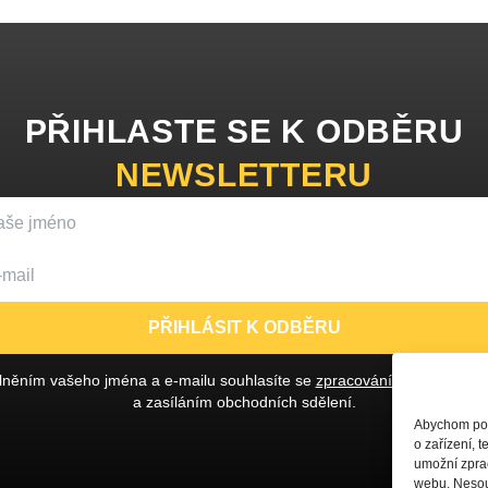
PŘIHLASTE SE K ODBĚRU
NEWSLETTERU
PŘIHLÁSIT K ODBĚRU
lněním vašeho jména a e-mailu souhlasíte se
zpracováním osobních ú
a zasíláním obchodních sdělení.
Abychom posk
o zařízení, 
umožní zprac
webu. Nesouh