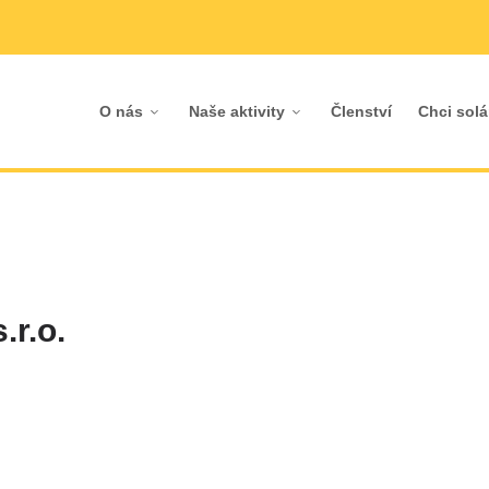
O nás
Naše aktivity
Členství
Chci solá
r.o.