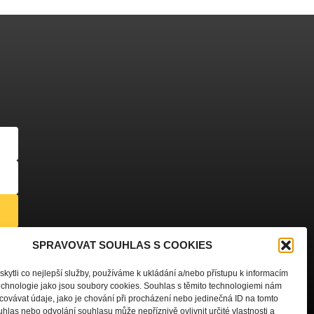
dajů
SPRAVOVAT SOUHLAS S COOKIES
ytli co nejlepší služby, používáme k ukládání a/nebo přístupu k informacím
technologie jako jsou soubory cookies. Souhlas s těmito technologiemi nám
ovávat údaje, jako je chování při procházení nebo jedinečná ID na tomto
las nebo odvolání souhlasu může nepříznivě ovlivnit určité vlastnosti a