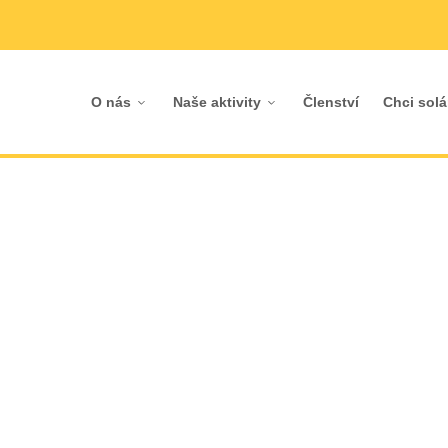
O nás
Naše aktivity
Členství
Chci solá