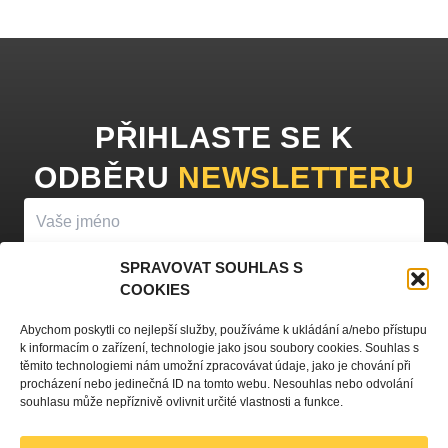
PŘIHLASTE SE K
ODBĚRU
NEWSLETTERU
SPRAVOVAT SOUHLAS S
COOKIES
PŘIHLÁSIT K ODBĚRU
Abychom poskytli co nejlepší služby, používáme k ukládání a/nebo přístupu
k informacím o zařízení, technologie jako jsou soubory cookies. Souhlas s
Vyplněním vašeho jména a e-mailu souhlasíte se
zpracováním
těmito technologiemi nám umožní zpracovávat údaje, jako je chování při
procházení nebo jedinečná ID na tomto webu. Nesouhlas nebo odvolání
osobních údajů
a zasíláním obchodních sdělení.
souhlasu může nepříznivě ovlivnit určité vlastnosti a funkce.