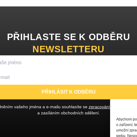
PŘIHLASTE SE K ODBĚRU
NEWSLETTERU
PŘIHLÁSIT K ODBĚRU
lněním vašeho jména a e-mailu souhlasíte se
zpracováním osobních ú
a zasíláním obchodních sdělení.
Abychom posk
o zařízení, 
umožní zprac
webu. Nesouh