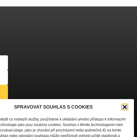
dajů
SPRAVOVAT SOUHLAS S COOKIES
ytli co nejlepší služby, používáme k ukládání a/nebo přístupu k informacím
technologie jako jsou soubory cookies. Souhlas s těmito technologiemi nám
ovávat údaje, jako je chování při procházení nebo jedinečná ID na tomto
las nebo odvolání souhlasu může nepříznivě ovlivnit určité vlastnosti a