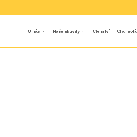
O nás
Naše aktivity
Členství
Chci solá