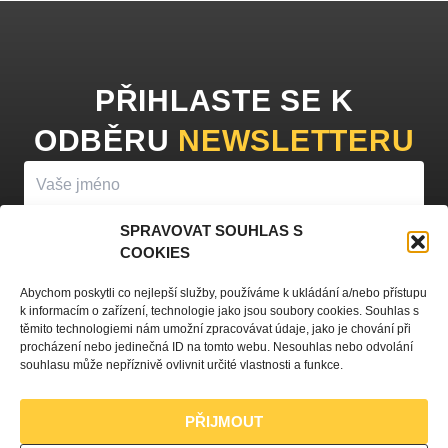
PŘIHLASTE SE K
ODBĚRU
NEWSLETTERU
SPRAVOVAT SOUHLAS S
COOKIES
PŘIHLÁSIT K ODBĚRU
Abychom poskytli co nejlepší služby, používáme k ukládání a/nebo přístupu
k informacím o zařízení, technologie jako jsou soubory cookies. Souhlas s
Vyplněním vašeho jména a e-mailu souhlasíte se
zpracováním
těmito technologiemi nám umožní zpracovávat údaje, jako je chování při
procházení nebo jedinečná ID na tomto webu. Nesouhlas nebo odvolání
osobních údajů
a zasíláním obchodních sdělení.
souhlasu může nepříznivě ovlivnit určité vlastnosti a funkce.
PŘIJMOUT