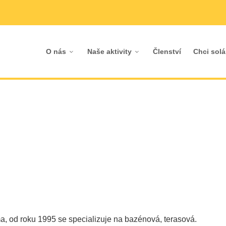
O nás
Naše aktivity
Členství
Chci solá
rma, od roku 1995 se specializuje na bazénová, terasová.