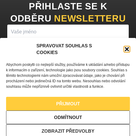
PŘIHLASTE SE K
ODBĚRU
NEWSLETTERU
SPRAVOVAT SOUHLAS S
COOKIES
PŘIHLÁSIT K ODBĚRU
Abychom poskytli co nejlepší služby, používáme k ukládání a/nebo přístupu
k informacím o zařízení, technologie jako jsou soubory cookies. Souhlas s
Vyplněním vašeho jména a e-mailu souhlasíte se
zpracováním
těmito technologiemi nám umožní zpracovávat údaje, jako je chování při
procházení nebo jedinečná ID na tomto webu. Nesouhlas nebo odvolání
osobních údajů
a zasíláním obchodních sdělení.
souhlasu může nepříznivě ovlivnit určité vlastnosti a funkce.
PŘIJMOUT
Zásady ochrany osobních údajů
ODMÍTNOUT
Nastavení souborů cookies
ZOBRAZIT PŘEDVOLBY