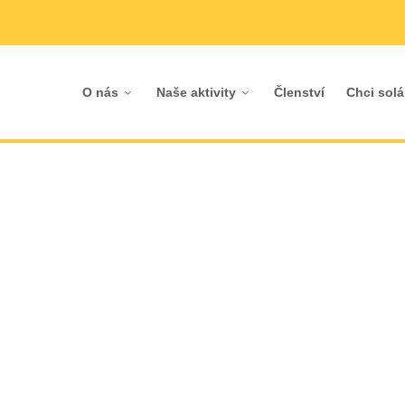
O nás
Naše aktivity
Členství
Chci solá