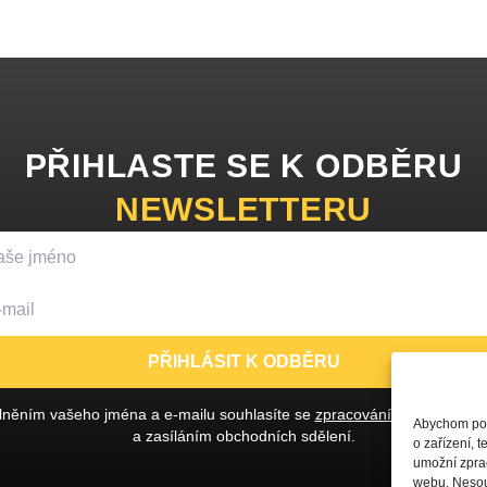
PŘIHLASTE SE K ODBĚRU
NEWSLETTERU
PŘIHLÁSIT K ODBĚRU
lněním vašeho jména a e-mailu souhlasíte se
zpracováním osobních ú
Abychom posk
a zasíláním obchodních sdělení.
o zařízení, 
umožní zprac
webu. Nesouh