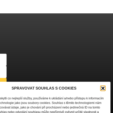
SPRAVOVAT SOUHLAS S COOKIES
dajů
ytli co nejlepší služby, používáme k ukládání a/nebo přístupu k informacím
technologie jako jsou soubory cookies. Souhlas s těmito technologiemi nám
ovávat údaje, jako je chování při procházení nebo jedinečná ID na tomto
las nebo odvolání souhlasu může nepříznivě ovlivnit určité vlastnosti a