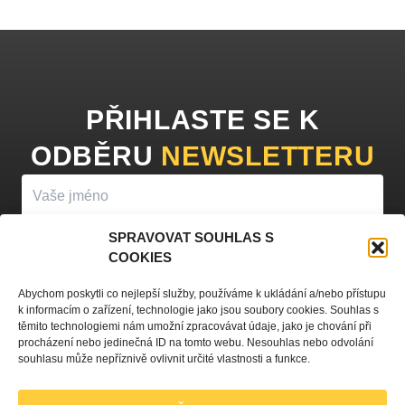
PŘIHLASTE SE K
ODBĚRU
NEWSLETTERU
SPRAVOVAT SOUHLAS S
COOKIES
PŘIHLÁSIT K ODBĚRU
Abychom poskytli co nejlepší služby, používáme k ukládání a/nebo přístupu
k informacím o zařízení, technologie jako jsou soubory cookies. Souhlas s
Vyplněním vašeho jména a e-mailu souhlasíte se
zpracováním
těmito technologiemi nám umožní zpracovávat údaje, jako je chování při
procházení nebo jedinečná ID na tomto webu. Nesouhlas nebo odvolání
osobních údajů
a zasíláním obchodních sdělení.
souhlasu může nepříznivě ovlivnit určité vlastnosti a funkce.