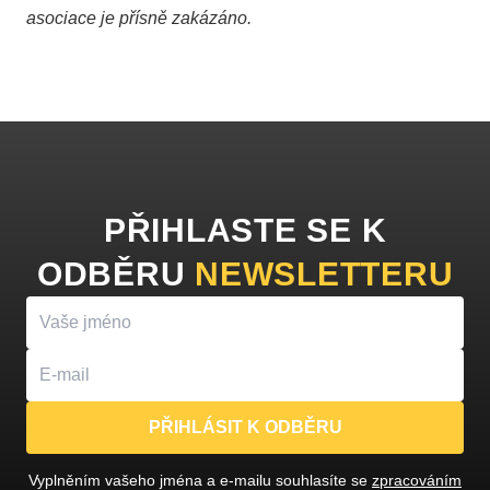
asociace je přísně zakázáno.
PŘIHLASTE SE K
ODBĚRU
NEWSLETTERU
PŘIHLÁSIT K ODBĚRU
Vyplněním vašeho jména a e-mailu souhlasíte se
zpracováním