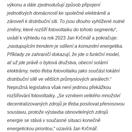
výkonu a dále zjednodušují způsob připojení
jednotlivých domácností ke společné elektrárně a
zároveň k distribuční síti. To jsou dlouho vyhlížené nutné
změny, které rozšíří fotovoltaiku do tohoto segmentu
“,
uvádí k výhledu na rok 2023 Jan Krčmář a pokračuje:
„
nastupujícím trendem je sdílení a komunitní energetika.
Příklady ze zahraničí dokazují, že jde o funkční model,
ať už jde právě o bytová družstva, obecní solární
elektrárny, nebo třeba fotovoltaiku jako součást lokální
distribuční sítě ve větších průmyslových areálech
.“
Nepružná legislativa však není jedinou překážkou
rozšiřování fotovoltaiky. „
Se vznikem velkého množství
decentralizovaných zdrojů je třeba posilovat přenosovou
soustavu, protože výstavba obnovitelných zdrojů
energie se stává v současné situaci konečně
energetickou prioritou
,“ uzavírá Jan Krčmář.