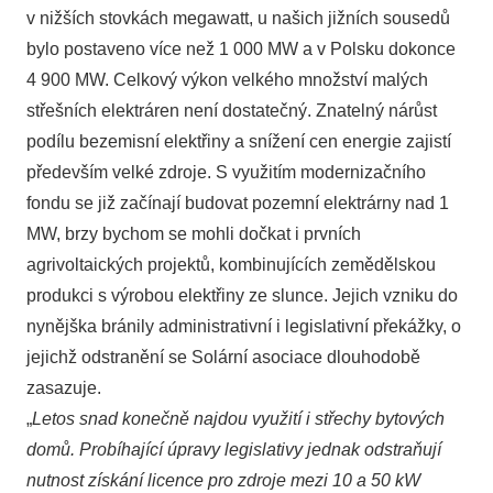
v nižších stovkách megawatt, u našich jižních sousedů
bylo postaveno více než 1 000 MW a v Polsku dokonce
4 900 MW. Celkový výkon velkého množství malých
střešních elektráren není dostatečný. Znatelný nárůst
podílu bezemisní elektřiny a snížení cen energie zajistí
především velké zdroje. S využitím modernizačního
fondu se již začínají budovat pozemní elektrárny nad 1
MW, brzy bychom se mohli dočkat i prvních
agrivoltaických projektů, kombinujících zemědělskou
produkci s výrobou elektřiny ze slunce. Jejich vzniku do
nynějška bránily administrativní i legislativní překážky, o
jejichž odstranění se Solární asociace dlouhodobě
zasazuje.
„
Letos snad konečně najdou využití i střechy bytových
domů. Probíhající úpravy legislativy jednak odstraňují
nutnost získání licence pro zdroje mezi 10 a 50 kW