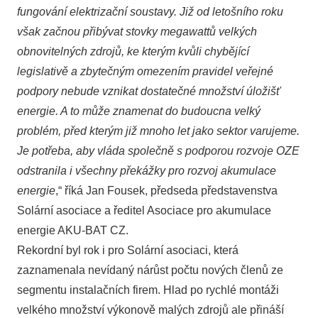
fungování elektrizační soustavy. Již od letošního roku
však začnou přibývat stovky megawattů velkých
obnovitelných zdrojů, ke kterým kvůli chybějící
legislativě a zbytečným omezením pravidel veřejné
podpory nebude vznikat dostatečné množství úložišť
energie. A to může znamenat do budoucna velký
problém, před kterým již mnoho let jako sektor varujeme.
Je potřeba, aby vláda společně s podporou rozvoje OZE
odstranila i všechny překážky pro rozvoj akumulace
energie
,“ říká Jan Fousek, předseda představenstva
Solární asociace a ředitel Asociace pro akumulace
energie AKU-BAT CZ.
Rekordní byl rok i pro Solární asociaci, která
zaznamenala nevídaný nárůst počtu nových členů ze
segmentu instalačních firem. Hlad po rychlé montáži
velkého množství výkonově malých zdrojů ale přináší