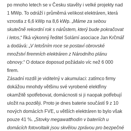
po mnoho letech se v Česku stavěly i velké projekty nad
1 MWp. To odráží i průměrná velikost elektráren, která
vzrostla z 6,6 kWp na 8,6 kWp. „
Máme za sebou
skutečně rekordní rok s nárůstem, který bude pokračovat
i letos
,“ říká výkonný ředitel Solární asociace Jan Krčmář
a dodává: „
V letošním roce se postaví obrovské
množství firemních elektráren z Národního plánu
obnovy
.“ O dotace doposud požádalo víc než 6 000
firem.
Zásadní rozdíl je viditelný v akumulaci: zatímco firmy
dokážou mnohdy většinu své vyrobené elektřiny
okamžitě spotřebovat, domácnosti si ji naopak potřebují
uložit na později. Proto je dnes baterie součástí 9 z 10
nových domácích FVE, u větších elektráren to bylo však
pouze 41 %. „
Stovky megawatthodin v bateriích u
domácích fotovoltaik jsou skvělou zprávou pro bezpečné