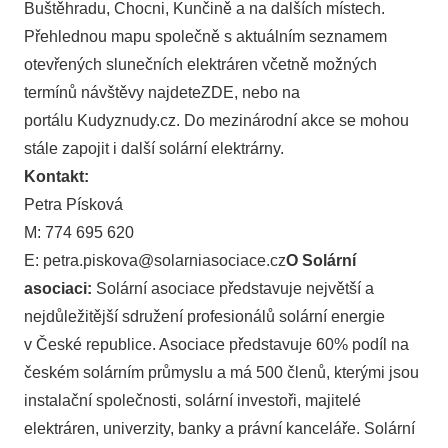
Buštěhradu, Chocni, Kunčině a na dalších místech.
Přehlednou mapu společně s aktuálním seznamem
otevřených slunečních elektráren včetně možných
termínů návštěvy najdete
ZDE
, nebo na
portálu
Kudyznudy.cz
. Do mezinárodní akce se mohou
stále zapojit i další solární elektrárny.
Kontakt:
Petra Písková
M: 774 695 620
E:
petra.piskova@solarniasociace.cz
O Solární
asociaci:
Solární asociace představuje největší a
nejdůležitější sdružení profesionálů solární energie
v České republice. Asociace představuje 60% podíl na
českém solárním průmyslu a má 500 členů, kterými jsou
instalační společnosti, solární investoři, majitelé
elektráren, univerzity, banky a právní kanceláře. Solární