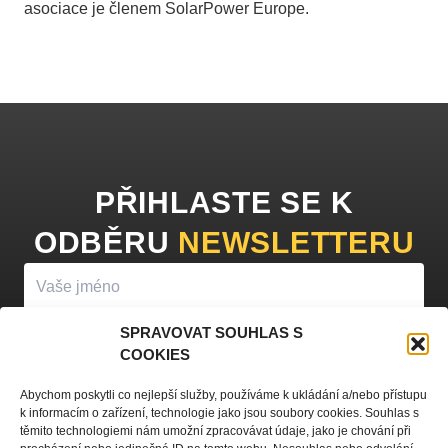
asociace je členem SolarPower Europe.
PŘIHLASTE SE K
ODBĚRU
NEWSLETTERU
SPRAVOVAT SOUHLAS S
COOKIES
PŘIHLÁSIT K ODBĚRU
Abychom poskytli co nejlepší služby, používáme k ukládání a/nebo přístupu
k informacím o zařízení, technologie jako jsou soubory cookies. Souhlas s
Vyplněním vašeho jména a e-mailu souhlasíte se
zpracováním
těmito technologiemi nám umožní zpracovávat údaje, jako je chování při