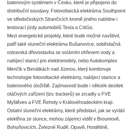
bateriovým systémem v Česku, které je připojeno do
distribuční soustavy. Fotovoltaická elektrárna Southpoint
ve středočeských Strančicích kromě jiného nabídne i
testovací jízdy automobilů Tesla a CitiGo.
Mezi energetické projekty, které bude možné navštívit,
patří také sluneční elektrárna Bušanovice, soběstačná
ostravská dřevostavba se solárním ohřevem vody a
nabíjecí stanicí pro elektromobily, nebo Autokomplex
Menčík v Benátkách nad Jizerou, který kombinuje
technologie fotovoltaické elektrárny, nabíjecí stanice a
bateriového úložiště. Zajímavostí bude i několik desítek
otáčivých zařízení (tzv. trackerů) se zrcadly u FVE
Myštěves a FVE Řehoty v Královéhradeckém kraji.
Ostatní sluneční elektrárny, které představí, jak se vyrábí
elektřina ze slunce, mohou zájemci vidět v Broumově,
Bohuňovicích, Železné Rudě, Opavě, Hostětíně,