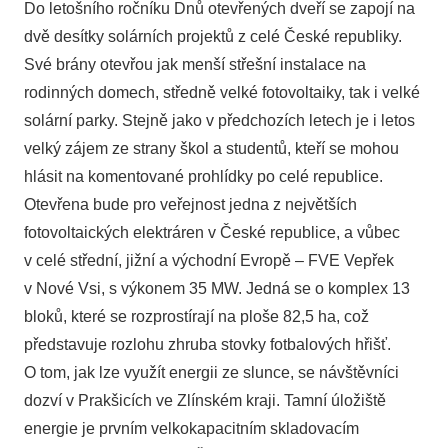
Do letošního ročníku Dnů otevřených dveří se zapojí na
dvě desítky solárních projektů z celé České republiky.
Své brány otevřou jak menší střešní instalace na
rodinných domech, středně velké fotovoltaiky, tak i velké
solární parky. Stejně jako v předchozích letech je i letos
velký zájem ze strany škol a studentů, kteří se mohou
hlásit na komentované prohlídky po celé republice.
Otevřena bude pro veřejnost jedna z největších
fotovoltaických elektráren v České republice, a vůbec
v celé střední, jižní a východní Evropě – FVE Vepřek
v Nové Vsi, s výkonem 35 MW. Jedná se o komplex 13
bloků, které se rozprostírají na ploše 82,5 ha, což
představuje rozlohu zhruba stovky fotbalových hřišť.
O tom, jak lze využít energii ze slunce, se návštěvníci
dozví v Prakšicích ve Zlínském kraji. Tamní úložiště
energie je prvním velkokapacitním skladovacím