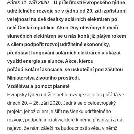
Pátek 11. září 2020
– U příležitosti
Evropského týdne
udržitelného rozvoje
se v týdnu od 20. září zpřístupní
veřejnosti na dvě desítky solárních elektráren po
celé České republice. Akce
Dny otevřených dveří
slunečních elektráren
se u nás koná již pátým rokem
s cílem podpořit rozvoj udržitelné ekonomiky,
představit fungování solárních elektráren a ukázat
využití energie ze slunce. Akce, kterou
pořádá
Solární asociace
, se uskuteční pod záštitou
Ministerstva životního prostředí.
Vzdělávat a pomoct planetě
Evropský týden udržitelného rozvoje se letos pořádá ve
dnech 20. – 26. září 2020. Jedná se o celoevropský
projekt, jehož cílem je šířit myšlenku udržitelného
rozvoje, podpořit iniciativy, které k němu přispívají a dát
najevo, že nám záleží na budoucnosti světa, v němž