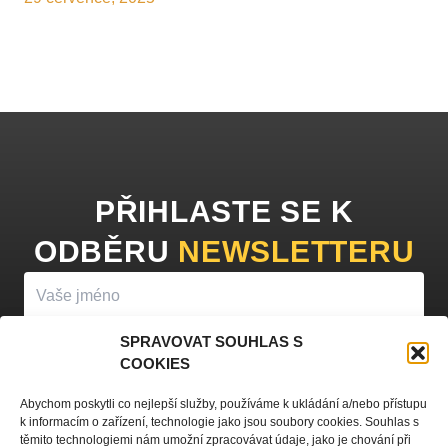
PŘIHLASTE SE K
ODBĚRU
NEWSLETTERU
SPRAVOVAT SOUHLAS S
COOKIES
PŘIHLÁSIT K ODBĚRU
Abychom poskytli co nejlepší služby, používáme k ukládání a/nebo přístupu
k informacím o zařízení, technologie jako jsou soubory cookies. Souhlas s
Vyplněním vašeho jména a e-mailu souhlasíte se
zpracováním
těmito technologiemi nám umožní zpracovávat údaje, jako je chování při