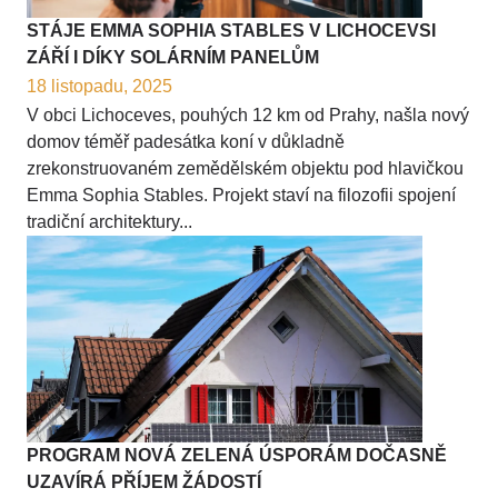
STÁJE EMMA SOPHIA STABLES V LICHOCEVSI
ZÁŘÍ I DÍKY SOLÁRNÍM PANELŮM
18 listopadu, 2025
V obci Lichoceves, pouhých 12 km od Prahy, našla nový
domov téměř padesátka koní v důkladně
zrekonstruovaném zemědělském objektu pod hlavičkou
Emma Sophia Stables. Projekt staví na filozofii spojení
tradiční architektury...
PROGRAM NOVÁ ZELENÁ ÚSPORÁM DOČASNĚ
UZAVÍRÁ PŘÍJEM ŽÁDOSTÍ