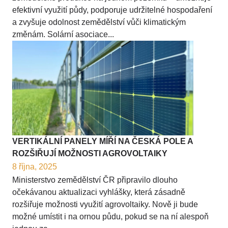
efektivní využití půdy, podporuje udržitelné hospodaření
a zvyšuje odolnost zemědělství vůči klimatickým
změnám. Solární asociace...
VERTIKÁLNÍ PANELY MÍŘÍ NA ČESKÁ POLE A
ROZŠIŘUJÍ MOŽNOSTI AGROVOLTAIKY
8 října, 2025
Ministerstvo zemědělství ČR připravilo dlouho
očekávanou aktualizaci vyhlášky, která zásadně
rozšiřuje možnosti využití agrovoltaiky. Nově ji bude
možné umístit i na ornou půdu, pokud se na ní alespoň