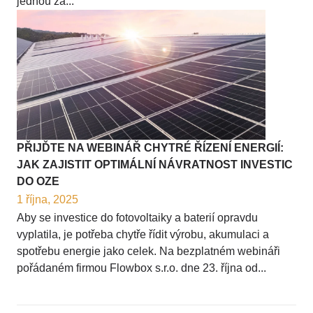
jednou za...
PŘIJĎTE NA WEBINÁŘ CHYTRÉ ŘÍZENÍ ENERGIÍ:
JAK ZAJISTIT OPTIMÁLNÍ NÁVRATNOST INVESTIC
DO OZE
1 října, 2025
Aby se investice do fotovoltaiky a baterií opravdu
vyplatila, je potřeba chytře řídit výrobu, akumulaci a
spotřebu energie jako celek. Na bezplatném webináři
pořádaném firmou Flowbox s.r.o. dne 23. října od...