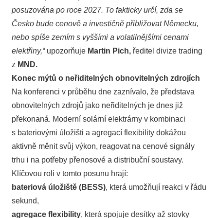
posuzována po roce 2027. To fakticky určí, zda se
Česko bude cenově a investičně přibližovat Německu,
nebo spíše zemím s vyššími a volatilnějšími cenami
elektřiny,“
upozorňuje
Martin Pich,
ředitel divize trading
z
MND.
Konec mýtů o neřiditelných obnovitelných zdrojích
Na konferenci v průběhu dne zaznívalo, že představa
obnovitelných zdrojů jako neřiditelných je dnes již
překonaná. Moderní solární elektrárny v kombinaci
s bateriovými úložišti a agregací flexibility dokážou
aktivně měnit svůj výkon, reagovat na cenové signály
trhu i na potřeby přenosové a distribuční soustavy.
Klíčovou roli v tomto posunu hrají:
bateriová úložiště (BESS)
, která umožňují reakci v řádu
sekund,
agregace flexibility
, která spojuje desítky až stovky