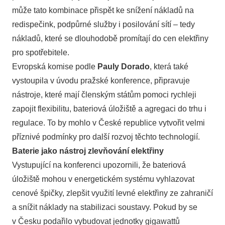
může tato kombinace přispět ke snížení nákladů na
redispečink, podpůrné služby i posilování sítí – tedy
nákladů, které se dlouhodobě promítají do cen elektřiny
pro spotřebitele.
Evropská komise podle
Pauly Dorado
, která také
vystoupila v úvodu pražské konference, připravuje
nástroje, které mají členským státům pomoci rychleji
zapojit flexibilitu, bateriová úložiště a agregaci do trhu i
regulace. To by mohlo v České republice vytvořit velmi
příznivé podmínky pro další rozvoj těchto technologií.
Baterie jako nástroj zlevňování elektřiny
Vystupující na konferenci upozornili, že bateriová
úložiště mohou v energetickém systému vyhlazovat
cenové špičky, zlepšit využití levné elektřiny ze zahraničí
a snížit náklady na stabilizaci soustavy. Pokud by se
v Česku podařilo vybudovat jednotky gigawattů