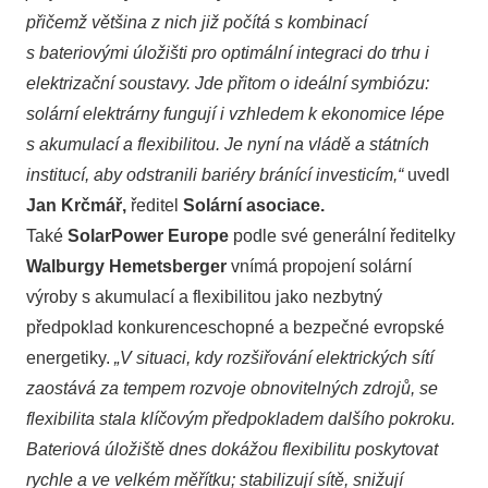
přičemž většina z nich již počítá s kombinací
s bateriovými úložišti pro optimální integraci do trhu i
elektrizační soustavy. Jde přitom o ideální symbiózu:
solární elektrárny fungují i vzhledem k ekonomice lépe
s akumulací a flexibilitou. Je nyní na vládě a státních
institucí, aby odstranili bariéry bránící investicím,“
uvedl
Jan Krčmář,
ředitel
Solární asociace.
Také
SolarPower Europe
podle své generální ředitelky
Walburgy Hemetsberger
vnímá propojení solární
výroby s akumulací a flexibilitou jako nezbytný
předpoklad konkurenceschopné a bezpečné evropské
energetiky.
„V situaci, kdy rozšiřování elektrických sítí
zaostává za tempem rozvoje obnovitelných zdrojů, se
flexibilita stala klíčovým předpokladem dalšího pokroku.
Bateriová úložiště dnes dokážou flexibilitu poskytovat
rychle a ve velkém měřítku; stabilizují sítě, snižují