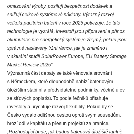
omezování výroby, posilují bezpečnost dodávek a
snižují celkové systémové náklady. Výrazný rozvoj
velkokapacitních baterií v roce 2025 potvrzuje, že tato
technologie je vyzrálá, investoři jsou připraveni a přínos
akumulace pro energetický systém je zřejmý, pokud jsou
správně nastaveny tržní rámce, jak je zmíněno i
v aktuální studii SolarPower Europe, EU Battery Storage
Market Review 2025”
.
Významná část debaty se také věnovala srovnání
s Německem, které dlouhodobě nabízí bateriovým
úložištím stabilní a předvídatelné podmínky, včetně úlev
ze síťových poplatků. To podle řečníků přitahuje
investory a urychluje rozvoj flexibility. Pokud by se
Česko vydalo odlišnou cestou oproti svým sousedům,
hrozí odliv kapitálu a přesun projektů za hranice.
„Rozhodující bude, jak budou bateriová úložiště tarifně