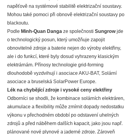
napěťově na systémové stabilitě elektrizační soustavy.
Mohou také pomoci při obnově elektrizační soustavy po
blackoutu.
Podle
Minh-Quan Danga
ze společnosti
Sungrow
jde
o technologický posun, který umožňuje zapojit
obnovitelné zdroje a baterie nejen do výroby elektřiny,
ale i do funkcí, které byly dosud vyhrazeny klasickým
elektrárnám. Přínosy technologie grid-forming
dlouhodobě vyzdvihují i asociace AKU-BAT, Solární
asociace a bruselská SolarPower Europe.
Lék na chybějící zdroje i vysoké ceny elektřiny
Odborníci se shodli, že kombinace solárních elektráren,
akumulace a flexibility může zmírnit dopady nedostatku
výkonu v přechodném období po odstavení uhelných
zdrojů a před náběhem dalších kapacit, jako jsou např.
plánované nové plynové a jaderné zdroje. Zároveň