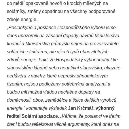
do médií opakovaně hovoří o krocích mířených na
solárníky, změny dopadnou na všechny podporované
zdroje energie.
„Poslan
kyně a poslance Hospodářského výboru jsme
dnes upozornili na zásadní dopady návrhů Ministerstva
financí a Ministerstva průmyslu nejen na provozovatele
solárních elektráren, ale všech typů obnovitelných
zdrojů energie. Fakt, že Hospodářský výbor nepřijal ke
stanoviskům kladné nebo negativní stanovisko, ukazuje
nedůvěru v návrhy, které neprošly připomínkovým
řízením, nejsou podloženy potřebnými analýzami a
budou mít možná vládou nechtěné dopady na
domácnosti, obce, zemědělce a tisíce dalších výrobců
energie,” komentuje výsledek
Jan Krčmář, výkonný
ředitel Solární asociace
.
„Věříme, že poslanci ve třetím
čtení budou reflektovat věcné argumenty, které dnes na