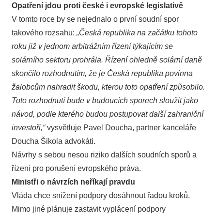
Opatření jdou proti české i evropské legislativě
V tomto roce by se nejednalo o první soudní spor
takového rozsahu:
„Česká republika na začátku tohoto
roku již v jednom arbitrážním řízení týkajícím se
solárního sektoru prohrála. Řízení ohledně solární daně
skončilo rozhodnutím, že je Česká republika povinna
žalobcům nahradit škodu, kterou toto opatření způsobilo.
Toto rozhodnutí bude v budoucích sporech sloužit jako
návod, podle kterého budou postupovat další zahraniční
investoři,“
vysvětluje Pavel Doucha, partner kanceláře
Doucha Šikola advokáti.
Návrhy s sebou nesou riziko dalších soudních sporů a
řízení pro porušení evropského práva.
Minist
ři o návrzích neříkají pravdu
Vláda chce snížení podpory dosáhnout řadou kroků.
Mimo jiné plánuje zastavit vyplácení podpory