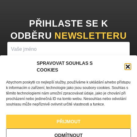
PŘIHLASTE SE K
ODBĚRU
NEWSLETTERU
SPRAVOVAT SOUHLAS S
COOKIES
PŘIHLÁSIT K ODBĚRU
Abychom poskytli co nejlepší služby, používáme k ukládání a/nebo přístupu
k informacím o zařízení, technologie jako jsou soubory cookies. Souhlas s
Vyplněním vašeho jména a e-mailu souhlasíte se
zpracováním
těmito technologiemi nám umožní zpracovávat údaje, jako je chování při
procházení nebo jedinečná ID na tomto webu. Nesouhlas nebo odvolání
osobních údajů
a zasíláním obchodních sdělení.
souhlasu může nepříznivě ovlivnit určité vlastnosti a funkce.
PŘIJMOUT
Zásady ochrany osobních údajů
ODMÍTNOUT