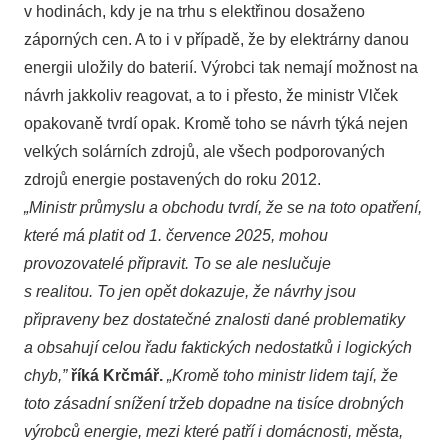
v hodinách, kdy je na trhu s elektřinou dosaženo
záporných cen. A to i v případě, že by elektrárny danou
energii uložily do baterií. Výrobci tak nemají možnost na
návrh jakkoliv reagovat, a to i přesto, že ministr Vlček
opakovaně tvrdí opak. Kromě toho se návrh týká nejen
velkých solárních zdrojů, ale všech podporovaných
zdrojů energie postavených do roku 2012.
„Ministr průmyslu a obchodu tvrdí, že se na toto opatření,
které má platit od 1. července 2025, mohou
provozovatelé připravit. To se ale neslučuje
s realitou.
To jen opět dokazuje, že návrhy jsou
připraveny bez dostatečné znalosti dané problematiky
a obsahují celou řadu faktických nedostatků i logických
chyb,”
říká Krčmář.
„
Kromě toho ministr lidem tají, že
toto zásadní snížení tržeb dopadne na tisíce drobných
výrobců energie, mezi které patří i domácnosti, města,