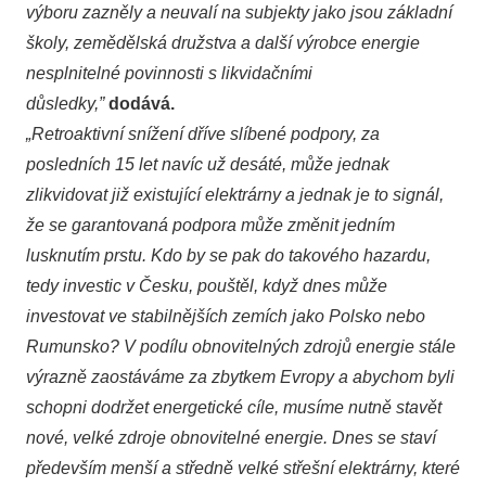
výboru zazněly a neuvalí na subjekty jako jsou základní
školy, zemědělská družstva a další výrobce energie
nesplnitelné povinnosti s likvidačními
důsledky,”
dodává.
„Retroaktivní snížení dříve slíbené podpory, za
posledních 15 let navíc už desáté, může jednak
zlikvidovat již existující elektrárny a jednak je to signál,
že se garantovaná podpora může změnit jedním
lusknutím prstu. Kdo by se pak do takového hazardu,
tedy investic v Česku, pouštěl, když dnes může
investovat ve stabilnějších zemích jako Polsko nebo
Rumunsko? V podílu obnovitelných zdrojů energie stále
výrazně zaostáváme za zbytkem Evropy a abychom byli
schopni dodržet energetické cíle, musíme nutně stavět
nové, velké zdroje obnovitelné energie. Dnes se staví
především menší a středně velké střešní elektrárny, které