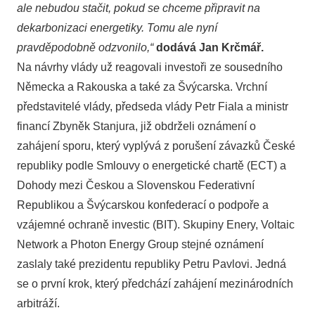
ale nebudou stačit, pokud se chceme připravit na
dekarbonizaci energetiky. Tomu ale nyní
pravděpodobně odzvonilo,“
dodává Jan Krčmář.
Na návrhy vlády už reagovali investoři ze sousedního
Německa a Rakouska a také za Švýcarska. Vrchní
představitelé vlády, předseda vlády Petr Fiala a ministr
financí Zbyněk Stanjura, již obdrželi oznámení o
zahájení sporu, který vyplývá z porušení závazků České
republiky podle Smlouvy o energetické chartě (ECT) a
Dohody mezi Českou a Slovenskou Federativní
Republikou a Švýcarskou konfederací o podpoře a
vzájemné ochraně investic (BIT). Skupiny Enery, Voltaic
Network a Photon Energy Group stejné oznámení
zaslaly také prezidentu republiky Petru Pavlovi. Jedná
se o první krok, který předchází zahájení mezinárodních
arbitráží.