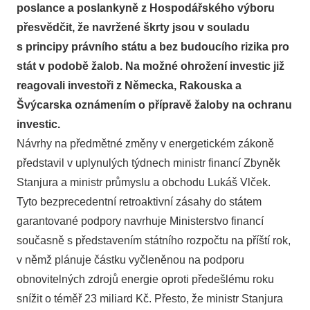
poslance a poslankyně z Hospodářského výboru
přesvědčit, že navržené škrty jsou v souladu
s principy právního státu a bez budoucího rizika pro
stát v podobě žalob. Na možné ohrožení investic již
reagovali investoři z Německa, Rakouska a
Švýcarska oznámením o přípravě žaloby na ochranu
investic.
Návrhy na předmětné změny v energetickém zákoně
představil v uplynulých týdnech ministr financí Zbyněk
Stanjura a ministr průmyslu a obchodu Lukáš Vlček.
Tyto bezprecedentní retroaktivní zásahy do státem
garantované podpory navrhuje Ministerstvo financí
současně s představením státního rozpočtu na příští rok,
v němž plánuje částku vyčleněnou na podporu
obnovitelných zdrojů energie oproti předešlému roku
snížit o téměř 23 miliard Kč. Přesto, že ministr Stanjura