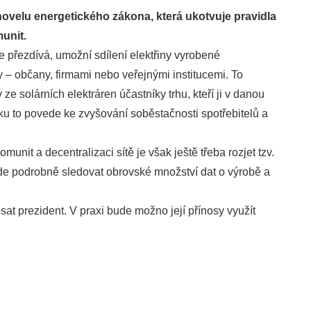
novelu energetického zákona, která ukotvuje pravidla
unit.
e přezdívá, umožní sdílení elektřiny vyrobené
 – občany, firmami nebo veřejnými institucemi. To
 ze solárních elektráren účastníky trhu, kteří ji v danou
 to povede ke zvyšování soběstačnosti spotřebitelů a
nit a decentralizaci sítě je však ještě třeba rozjet tzv.
de podrobně sledovat obrovské množství dat o výrobě a
at prezident. V praxi bude možno její přínosy využít