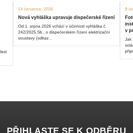
14 července, 2026
9 č
Nová vyhláška upravuje dispečerské řízení
Fot
ins
Od 1. srpna 2026 vchází v účinnost vyhláška č.
v p
242/2025 Sb., o dispečerském řízení elektrizační
soustavy (odkaz...
Jak 
solá
přip
lesl.
PŘIHLASTE SE K ODBĚRU