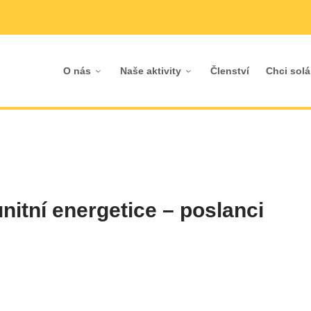
O nás
Naše aktivity
Členství
Chci solá
nitní energetice – poslanci