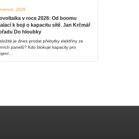
ervence, 2026
ovoltaika v roce 2026: Od boomu
talací k boji o kapacitu sítě. Jan Krčmář
ořadu Do hloubky
složité je dnes prodat přebytky elektřiny ze
rních panelů? Kdo blokuje kapacity pro
ojení...