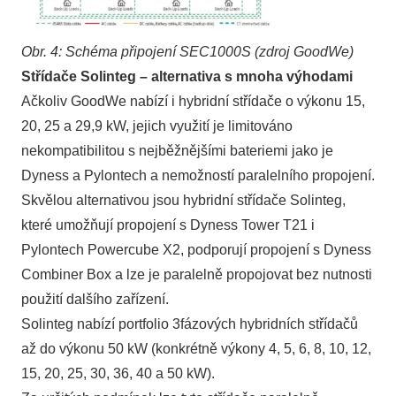
Obr. 4: Schéma připojení SEC1000S (zdroj GoodWe)
Střídače Solinteg – alternativa s mnoha výhodami
Ačkoliv GoodWe nabízí i hybridní střídače o výkonu 15,
20, 25 a 29,9 kW, jejich využití je limitováno
nekompatibilitou s nejběžnějšími bateriemi jako je
Dyness a Pylontech a nemožností paralelního propojení.
Skvělou alternativou jsou hybridní střídače
Solinteg
,
které umožňují propojení s Dyness Tower T21 i
Pylontech Powercube X2, podporují propojení s Dyness
Combiner Box a lze je paralelně propojovat bez nutnosti
použití dalšího zařízení.
Solinteg nabízí portfolio 3fázových hybridních střídačů
až do výkonu 50 kW (konkrétně výkony 4, 5, 6, 8, 10, 12,
15, 20, 25, 30, 36, 40 a 50 kW).