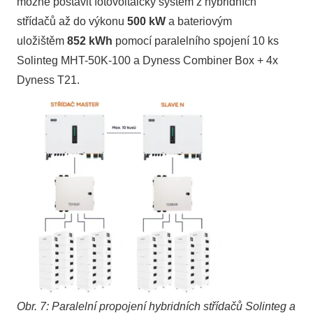
možné postavit fotovoltaický systém z hybridních
střídačů až do výkonu
500 kW
a bateriovým
uložištěm
852 kWh
pomocí paralelního spojení 10 ks
Solinteg MHT-50K-100 a Dyness Combiner Box + 4x
Dyness T21.
Obr. 7: Paralelní propojení hybridních střídačů Solinteg a