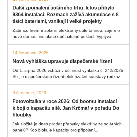
Další zpomalení solárního trhu, letos přibylo
9364 instalací. Rozmach zažívá akumulace s 8
tisíci bateriemi, vznikají i velké projekty
Zatímco firemní solární elektrárny dále táhnou, zájem o
nové domácí instalace opět citelně poklesl. Vyplývá...
14 července, 2026
Nová vyhláška upravuje dispečerské řízení
Od 1. srpna 2026 vchází v účinnost vyhláška č. 242/2025
Sb., o dispečerském řízení elektrizační soustavy (odkaz...
9 července, 2026
Fotovoltaika v roce 2026: Od boomu instalací
k boji o kapacitu sítě. Jan Krčmář v pořadu Do
hloubky
Jak složité je dnes prodat přebytky elektřiny ze solárních
panelů? Kdo blokuje kapacity pro připojení...