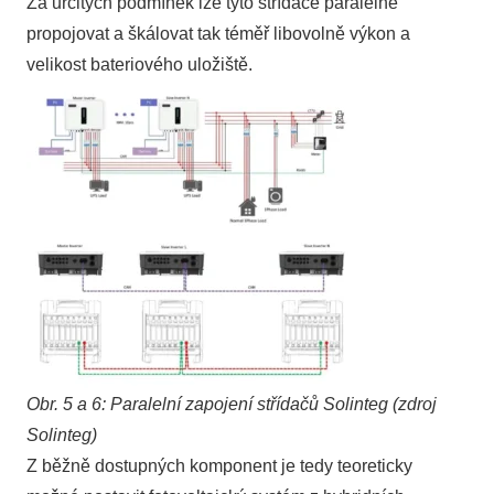
Za určitých podmínek lze tyto střídače paralelně
propojovat a škálovat tak téměř libovolně výkon a
velikost bateriového uložiště.
Obr. 5 a 6: Paralelní zapojení střídačů Solinteg (zdroj
Solinteg)
Z běžně dostupných komponent je tedy teoreticky