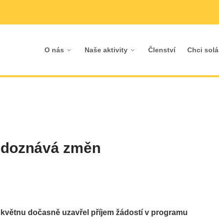
O nás
Naše aktivity
Členství
Chci solá
 doznává změn
 květnu dočasně uzavřel příjem žádostí v programu