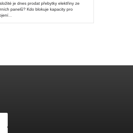
složité je dnes prodat přebytky elektřiny ze
rních panelů? Kdo blokuje kapacity pro
ojení...