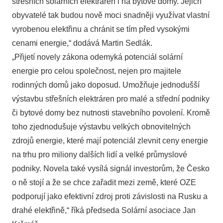
střešních solárních elektráren i na bytové domy. Jejich
obyvatelé tak budou nově moci snadněji využívat vlastní
vyrobenou elektřinu a chránit se tím před vysokými
cenami energie,“ dodává Martin Sedlák.
„Přijetí novely zákona odemyká potenciál solární
energie pro celou společnost, nejen pro majitele
rodinných domů jako doposud. Umožňuje jednodušší
výstavbu střešních elektráren pro malé a střední podniky
či bytové domy bez nutnosti stavebního povolení. Kromě
toho zjednodušuje výstavbu velkých obnovitelných
zdrojů energie, které mají potenciál zlevnit ceny energie
na trhu pro miliony dalších lidí a velké průmyslové
podniky. Novela také vysílá signál investorům, že Česko
o ně stojí a že se chce zařadit mezi země, které OZE
podporují jako efektivní zdroj proti závislosti na Rusku a
drahé elektřině,“ říká předseda Solární asociace Jan