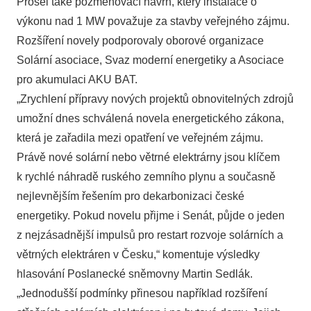
Prošel také pozměňovací návrh, který instalace o
výkonu nad 1 MW považuje za stavby veřejného zájmu.
Rozšíření novely podporovaly oborové organizace
Solární asociace, Svaz moderní energetiky a Asociace
pro akumulaci AKU BAT.
„Zrychlení přípravy nových projektů obnovitelných zdrojů
umožní dnes schválená novela energetického zákona,
která je zařadila mezi opatření ve veřejném zájmu.
Právě nové solární nebo větrné elektrárny jsou klíčem
k rychlé náhradě ruského zemního plynu a současně
nejlevnějším řešením pro dekarbonizaci české
energetiky. Pokud novelu přijme i Senát, půjde o jeden
z nejzásadnější impulsů pro restart rozvoje solárních a
větrných elektráren v Česku,“ komentuje výsledky
hlasování Poslanecké sněmovny Martin Sedlák.
„Jednodušší podmínky přinesou například rozšíření