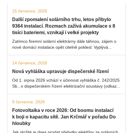
15 července, 2026
Další zpomalení solárního trhu, letos přibylo
9364 instalací. Rozmach zažívá akumulace s 8
tisíci bateriemi, vznikají i velké projekty
Zatímco firemní solární elektrárny dále táhnou, zájem o
nové domácí instalace opět citelně poklesl. Vyplývá...
14 července, 2026
Nová vyhláška upravuje dispečerské řízení
Od 1. srpna 2026 vchází v účinnost vyhláška č. 242/2025
Sb., o dispečerském řízení elektrizační soustavy (odkaz...
9 července, 2026
Fotovoltaika v roce 2026: Od boomu instalací
k boji o kapacitu sítě. Jan Krčmář v pořadu Do
hloubky
Jak složité je dnes prodat přebytky elektřiny ze solárních