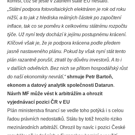
komisí, což se ještě v žádném státě EU nestalo.
„Státní podpora fotovoltaických elektráren je rok od roku
nižší, a to jak z hlediska reálných částek po započtení
inflace, tak co se poměru k celkovému státnímu rozpočtu
týče. Už nyní tedy dochází k jejímu postupnému krácení.
Klíčové však je, že je podpora krácena podle předem
jasně nastaveného plánu. Pokud by však nyní stát tento
plán razantně porušil, ztratil by důvěru investorů. A to i
v dalších odvětvích. Bez nich se přitom hospodářský růst
do naší ekonomiky nevrátí,“
shrnuje Petr Bartoň,
ekonom a datový analytik společnosti Datarun
.
Návrh MF může vést k arbitrážím a ohrozit
vyjednávací pozici ČR v EU
Plán ministerstva financí se vedle toho potýká i s celou
řadou právních nedostatků. Státu by totiž hrozilo riziko
mezinárodních arbitráží. Ohrozil by navíc i pozici České