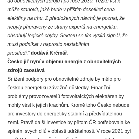
do obnovitelných zdrojů i po roce 2030. Těžko však
může stanovit, jaké bude v příštím desetiletí cena
elektřiny na trhu. Z předložených návrhů je poznat, že
nebyly připraveny ze strany expertů na energetiku,
obsahují logické chyby. Sektoru se tím vysílá signál, že
musí podnikat v naprosto nestabilním
prostředí,“
dodává
Krčmář
.
Česko již nyní v objemu energie z obnovitelných
zdrojů zaostává
Snížení podpory pro obnovitelné zdroje by mělo pro
českou energetiku závažné důsledky. Finanční
problémy provozovatelů fotovoltaických elektráren by
mohly vést k jejich krachům. Kromě toho Česko nebude
pro investory do energetiky stabilní a předvídatelnou
zemí. Právě další investice by přitom ČR potřebovala ke
splnění svých cílů v oblasti udržitelnosti. V roce 2021 byl