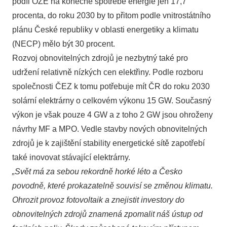
podíl OZE na konečné spotřebě energie jen 17,7
procenta, do roku 2030 by to přitom podle vnitrostátního
plánu České republiky v oblasti energetiky a klimatu
(NECP) mělo být 30 procent.
Rozvoj obnovitelných zdrojů je nezbytný také pro
udržení relativně nízkých cen elektřiny. Podle rozboru
společnosti ČEZ k tomu potřebuje mít ČR do roku 2030
solární elektrárny o celkovém výkonu 15 GW. Současný
výkon je však pouze 4 GW a z toho 2 GW jsou ohroženy
návrhy MF a MPO. Vedle stavby nových obnovitelných
zdrojů je k zajištění stability energetické sítě zapotřebí
také inovovat stávající elektrárny.
„Svět má za sebou rekordně horké léto a Česko
povodně, které prokazatelně souvisí se změnou klimatu.
Ohrozit provoz fotovoltaik a znejistit investory do
obnovitelných zdrojů znamená zpomalit náš ústup od