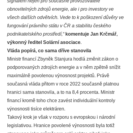
signálem nejen pro současné provozovatele
obnovitelných zdrojů energie, ale i pro investory ve
všech dalších odvětvích. Vede to k poškození důvěry ve
fungování právního státu v ČR a stabilitu českého
podnikatelského prostředí,“
komentuje Jan Krčmář,
výkonný ředitel Solární asociace
.
Vláda popírá, co sama dříve stanovila
Ministr financí Zbyněk Stanjura hodlá změnit zákon o
podporovaných zdrojích energie a v něm zpětně snížit
maximálně povolenou výnosnost projektů. Právě
současná vláda přitom v roce 2022 současně platnou
hranici sama stanovila, a to na 8,4 procenta. Ministr
financí kromě toho chce zavést individuální kontroly
výnosnosti tisíce elektráren.
Takový krok je však v rozporu s evropskou i národní
legislativou. Hranice povolené výnosnosti byla totiž