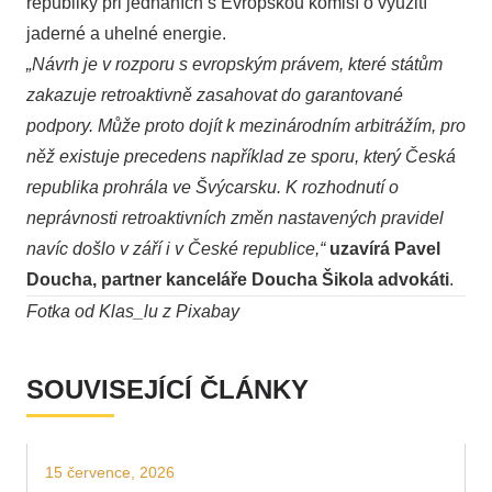
republiky při jednáních s Evropskou komisí o využití
jaderné a uhelné energie.
„Návrh je v rozporu s evropským právem, které státům
zakazuje retroaktivně zasahovat do garantované
podpory. Může proto dojít k mezinárodním arbitrážím, pro
něž existuje precedens například ze sporu, který Česká
republika prohrála ve Švýcarsku. K rozhodnutí o
neprávnosti retroaktivních změn nastavených pravidel
navíc došlo v září i v České republice,“
uzavírá
Pavel
Doucha, partner kanceláře Doucha Šikola advokáti
.
Fotka od
Klas_lu
z
Pixabay
SOUVISEJÍCÍ ČLÁNKY
15 července, 2026