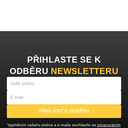
PŘIHLASTE SE K
ODBĚRU
NEWSLETTERU
PŘIHLÁSIT K ODBĚRU
Vyplněním vašeho jména a e-mailu souhlasíte se
zpracováním