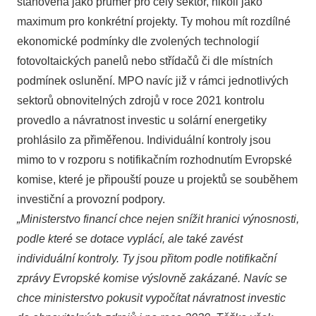
stanovena jako průměr pro celý sektor, nikoli jako
maximum pro konkrétní projekty. Ty mohou mít rozdílné
ekonomické podmínky dle zvolených technologií
fotovoltaických panelů nebo střídačů či dle místních
podmínek oslunění. MPO navíc již v rámci jednotlivých
sektorů obnovitelných zdrojů v roce 2021 kontrolu
provedlo a návratnost investic u solární energetiky
prohlásilo za přiměřenou. Individuální kontroly jsou
mimo to v rozporu s notifikačním rozhodnutím Evropské
komise, které je připouští pouze u projektů se souběhem
investiční a provozní podpory.
„Ministerstvo financí chce nejen snížit hranici výnosnosti,
podle které se dotace vyplácí, ale také zavést
individuální kontroly. Ty jsou přitom podle notifikační
zprávy Evropské komise výslovně zakázané. Navíc se
chce ministerstvo pokusit vypočítat návratnost investic