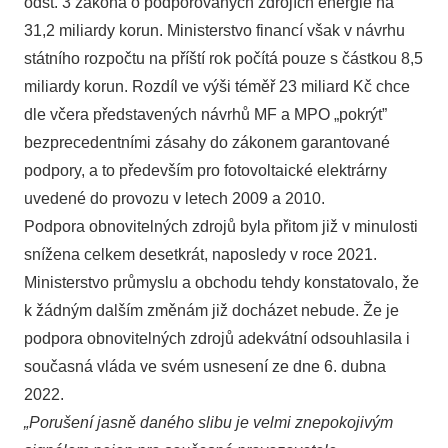
odst. 3 zákona o podporovaných zdrojích energie na
31,2 miliardy korun. Ministerstvo financí však v návrhu
státního rozpočtu na příští rok počítá pouze s částkou 8,5
miliardy korun. Rozdíl ve výši téměř 23 miliard Kč chce
dle včera představených návrhů MF a MPO „pokrýt”
bezprecedentními zásahy do zákonem garantované
podpory, a to především pro fotovoltaické elektrárny
uvedené do provozu v letech 2009 a 2010.
Podpora obnovitelných zdrojů byla přitom již v minulosti
snížena celkem desetkrát, naposledy v roce 2021.
Ministerstvo průmyslu a obchodu tehdy konstatovalo, že
k žádným dalším změnám již docházet nebude. Že je
podpora obnovitelných zdrojů adekvátní odsouhlasila i
současná vláda ve svém usnesení ze dne 6. dubna
2022.
„Porušení jasně daného slibu je velmi znepokojivým