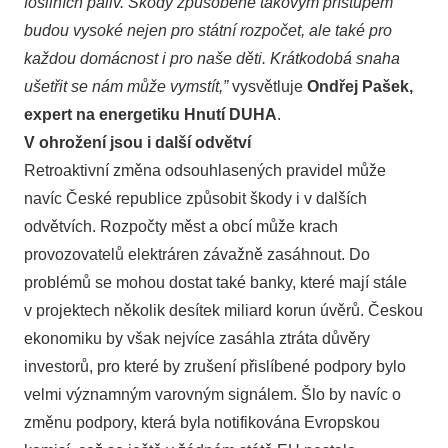
fosilních paliv. Škody způsobené takovým přístupem
budou vysoké nejen pro státní rozpočet, ale také pro
každou domácnost i pro naše děti. Krátkodobá snaha
ušetřit se nám může vymstít,”
vysvětluje
Ondřej Pašek,
expert na energetiku Hnutí DUHA
.
V ohrožení jsou i další odvětví
Retroaktivní změna odsouhlasených pravidel může
navíc České republice způsobit škody i v dalších
odvětvích. Rozpočty měst a obcí může krach
provozovatelů elektráren závažně zasáhnout. Do
problémů se mohou dostat také banky, které mají stále
v projektech několik desítek miliard korun úvěrů. Českou
ekonomiku by však nejvíce zasáhla ztráta důvěry
investorů, pro které by zrušení přislíbené podpory bylo
velmi významným varovným signálem. Šlo by navíc o
změnu podpory, která byla notifikována Evropskou