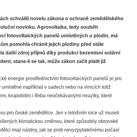
nách schválili novelu zákona o ochraně zemědělského
voluční novinku. Agrovoltaika, tedy souběh
í fotovoltaických panelů umístěných u plodin, má
ům pomohla chránit jejich plodiny před stále
la další zdroj příjmů díky produkci bezemisní solární
nt, stane-li se tak, může zákon začít platit již
ké energie prostřednictvím fotovoltaických panelů je pro
 umístěné například v sadech nebo na vinicích totiž
ncem, krupobitím i třeba neočekávanými mrazíky, které
u pro české zemědělce. Jen v letošním roce už museli
esílených klimatickou změnou, které způsobily obrovské
ělci mají nástroj, jak se proti nevyzpytatelnému počasí