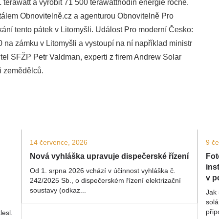
 terawatt a vyrobit 71 500 terawatthodin energie ročně.
rtálem Obnovitelně.cz a agenturou Obnovitelně Pro
kání tento pátek v Litomyšli. Událost
Pro moderní Česko:
 na zámku v Litomyšli a vystoupí na ní například ministr
el SFŽP Petr Valdman, experti z firem Andrew Solar
ci zemědělců.
14 července, 2026
9 č
Nová vyhláška upravuje dispečerské řízení
Fot
ins
Od 1. srpna 2026 vchází v účinnost vyhláška č.
v p
242/2025 Sb., o dispečerském řízení elektrizační
soustavy (odkaz...
Jak 
solá
přip
lesl.