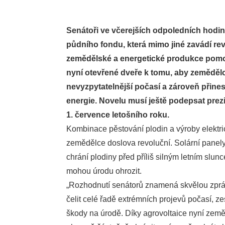
Senátoři ve včerejších odpoledních hodi
půdního fondu, která mimo jiné zavádí re
zemědělské a energetické produkce pomoc
nyní otevřené dveře k tomu, aby zemědělc
nevyzpytatelnější počasí a zároveň přines
energie. Novelu musí ještě podepsat prezide
1. července letošního roku.
Kombinace pěstování plodin a výroby elektric
zemědělce doslova revoluční. Solární panely
chrání plodiny před příliš silným letním slu
mohou úrodu ohrozit.
„Rozhodnutí senátorů znamená skvělou zpráv
čelit celé řadě extrémních projevů počasí, z
škody na úrodě. Díky agrovoltaice nyní zeměd