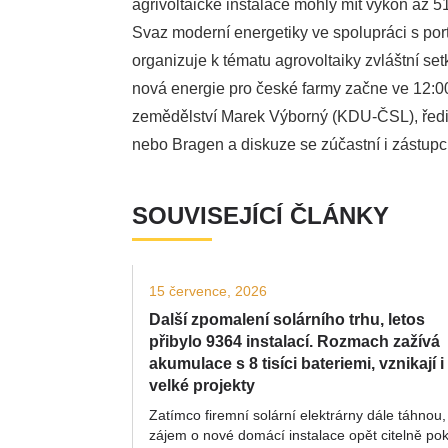
agrivoltaické instalace mohly mít výkon až 51
Svaz moderní energetiky ve spolupráci s po
organizuje k tématu agrovoltaiky zvláštní set
nová energie pro české farmy
začne ve 12:00
zemědělství Marek Výborný (KDU-ČSL), ředit
nebo Bragen a diskuze se zúčastní i zástup
SOUVISEJÍCÍ ČLÁNKY
15 července, 2026
Další zpomalení solárního trhu, letos
přibylo 9364 instalací. Rozmach zažívá
akumulace s 8 tisíci bateriemi, vznikají i
velké projekty
Zatímco firemní solární elektrárny dále táhnou,
zájem o nové domácí instalace opět citelně pok