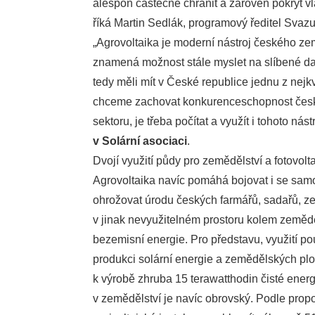
alespoň částečně chránit a zároveň pokrýt vl
říká Martin Sedlák, programový ředitel Svaz
„Agrovoltaika je moderní nástroj českého zem
znamená možnost stále myslet na slíbené da
tedy měli mít v České republice jednu z nejkv
chceme zachovat konkurenceschopnost česk
sektoru, je třeba počítat a využít i tohoto nást
v Solární asociaci
.
Dvojí využití půdy pro zemědělství a fotovolt
Agrovoltaika navíc pomáhá bojovat i se samo
ohrožovat úrodu českých farmářů, sadařů, zel
v jinak nevyužitelném prostoru kolem zemědě
bezemisní energie. Pro představu, využití
produkci solární energie a zemědělských pl
k výrobě zhruba 15 terawatthodin čisté energ
v zemědělství je navíc obrovský. Podle prop