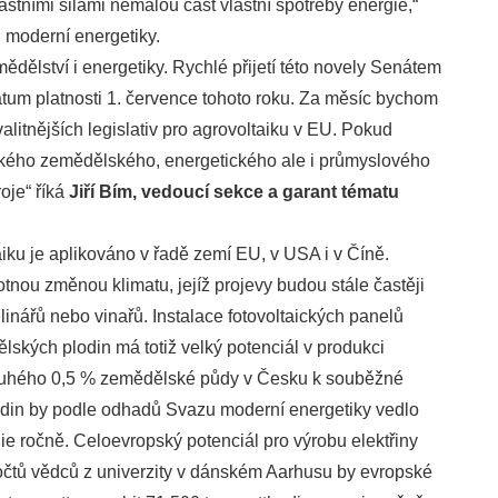
astními silami nemalou část vlastní spotřeby energie,“
u moderní energetiky.
ědělství i energetiky. Rychlé přijetí této novely Senátem
tum platnosti 1. července tohoto roku. Za měsíc bychom
alitnějších legislativ pro agrovoltaiku v EU. Pokud
ého zemědělského, energetického ale i průmyslového
roje“ říká
Jiří Bím, vedoucí sekce a garant tématu
aiku je aplikováno v řadě zemí EU, v USA i v Číně.
tnou změnou klimatu, jejíž projevy budou stále častěji
inářů nebo vinařů. Instalace fotovoltaických panelů
lských plodin má totiž velký potenciál v produkci
 pouhého 0,5 % zemědělské půdy v Česku k souběžné
odin by podle odhadů Svazu moderní energetiky vedlo
ie ročně. Celoevropský potenciál pro výrobu elektřiny
očtů vědců z univerzity v dánském Aarhusu by evropské