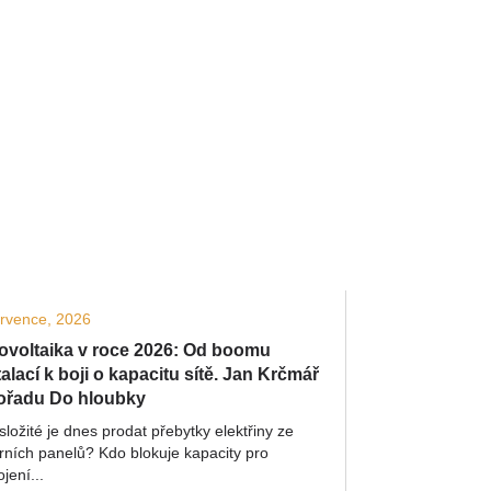
ervence, 2026
ovoltaika v roce 2026: Od boomu
talací k boji o kapacitu sítě. Jan Krčmář
ořadu Do hloubky
složité je dnes prodat přebytky elektřiny ze
rních panelů? Kdo blokuje kapacity pro
ojení...